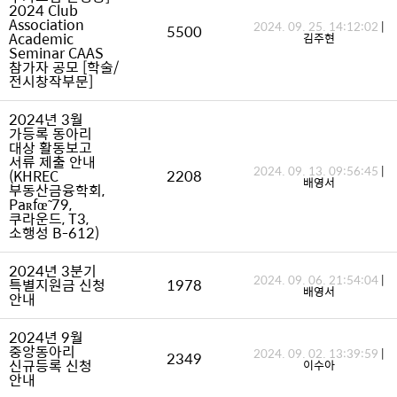
2024 Club
Association
2024. 09. 25. 14:12:02
|
5500
Academic
김주현
Seminar CAAS
참가자 공모 [학술/
전시창작부문]
2024년 3월
가등록 동아리
대상 활동보고
서류 제출 안내
2024. 09. 13. 09:56:45
|
(KHREC
2208
배영서
부동산금융학회,
Paʀfœ̃ 79,
쿠라운드, T3,
소행성 B-612)
2024년 3분기
2024. 09. 06. 21:54:04
|
특별지원금 신청
1978
배영서
안내
2024년 9월
중앙동아리
2024. 09. 02. 13:39:59
|
2349
신규등록 신청
이수아
안내