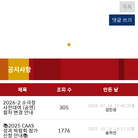
목록
댓글 쓰기
공지사항
제목
조회 수
만든 날
2026-2 소극장
2026. 07. 18. 22:46:39
|
사전대여 (공연)
305
김민성
절차 변경 안내
📚2025 CAAS
2025. 10. 16. 14:11:10
|
성과 박람회 참가
1776
송하선
신청 안내📚