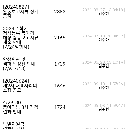
[20240827]
2024. 08. 27. 13:34:18
|
활동보고서류 징계
2883
김주현
공지
2024-1학기
정식등록 동아리
2024. 07. 10. 20:04:59
|
대상 활동보고서류
2165
이수아
제출 안내
(7/24일까지)
학생회관 및
2024. 06. 28. 13:10:14
|
캠퍼스 정전 안내
1739
김주현
(7/6, 7/13)
[20240624]
2024. 06. 10. 11:57:26
|
제2차 대표자회의
1646
김주현
소집 공고
4/29-30
2024. 05. 08. 11:59:47
|
동아리방 3차 점검
1724
김주현
결과 안내
특별지원금
결과보고서