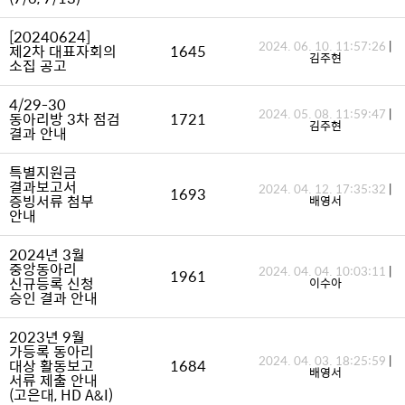
[20240624]
2024. 06. 10. 11:57:26
|
제2차 대표자회의
1645
김주현
소집 공고
4/29-30
2024. 05. 08. 11:59:47
|
동아리방 3차 점검
1721
김주현
결과 안내
특별지원금
결과보고서
2024. 04. 12. 17:35:32
|
1693
증빙서류 첨부
배영서
안내
2024년 3월
중앙동아리
2024. 04. 04. 10:03:11
|
1961
신규등록 신청
이수아
승인 결과 안내
2023년 9월
가등록 동아리
2024. 04. 03. 18:25:59
|
대상 활동보고
1684
배영서
서류 제출 안내
(고은대, HD A&I)