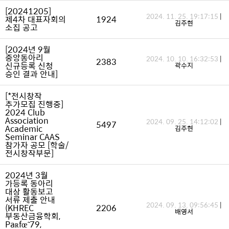
[20241205]
2024. 11. 25. 19:17:15
|
제4차 대표자회의
1924
김주현
소집 공고
[2024년 9월
중앙동아리
2024. 10. 10. 16:32:53
|
2383
신규등록 신청
곽수지
승인 결과 안내]
[*전시창작
추가모집 진행중]
2024 Club
Association
2024. 09. 25. 14:12:02
|
5497
Academic
김주현
Seminar CAAS
참가자 공모 [학술/
전시창작부문]
2024년 3월
가등록 동아리
대상 활동보고
서류 제출 안내
2024. 09. 13. 09:56:45
|
(KHREC
2206
배영서
부동산금융학회,
Paʀfœ̃ 79,