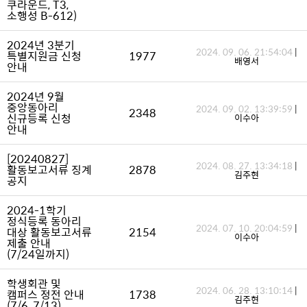
쿠라운드, T3,
소행성 B-612)
2024년 3분기
2024. 09. 06. 21:54:04
|
특별지원금 신청
1977
배영서
안내
2024년 9월
중앙동아리
2024. 09. 02. 13:39:59
|
2348
신규등록 신청
이수아
안내
[20240827]
2024. 08. 27. 13:34:18
|
활동보고서류 징계
2878
김주현
공지
2024-1학기
정식등록 동아리
2024. 07. 10. 20:04:59
|
대상 활동보고서류
2154
이수아
제출 안내
(7/24일까지)
학생회관 및
2024. 06. 28. 13:10:14
|
캠퍼스 정전 안내
1738
김주현
(7/6, 7/13)