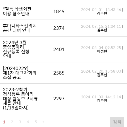
*필독 학생회관
2024. 04. 01. 13:43:46
|
1849
이용 협조안내
김주현
후마니타스칼리지
2024. 03. 15. 21:04:11
|
2374
공간 대여 안내
김주현
2024년 3월
중앙동아리
2024. 03. 04. 09:52:25
|
2401
신규등록 신청
이정현
안내
[20240229]
2024. 02. 20. 15:58:00
|
제1차 대표자회의
2585
김주현
소집 공고
2023-2학기
정식등록 동아리
2024. 01. 03. 14:12:14
|
대상 활동보고서류
2297
김주현
제출 안내
(1/19일까지)
검색
1
2
3
4
5
»