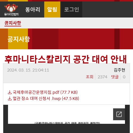
동아리
알림
로그인
공지사항
공지사항
후마니타스칼리지 공간 대여 안내
2024. 03. 15. 21:04:11
김주현
조회
2374
댓글
0
국제후마공간운영지침.pdf (77.7 KB)
멀관 장소 대여 신청서 .hwp (47.5 KB)