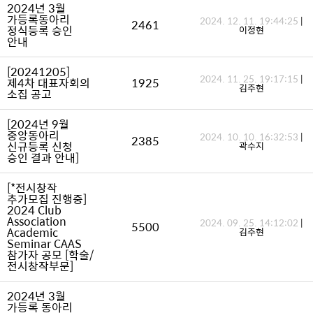
2024년 3월
가등록동아리
2024. 12. 11. 19:44:25
|
2461
정식등록 승인
이정현
안내
[20241205]
2024. 11. 25. 19:17:15
|
제4차 대표자회의
1925
김주현
소집 공고
[2024년 9월
중앙동아리
2024. 10. 10. 16:32:53
|
2385
신규등록 신청
곽수지
승인 결과 안내]
[*전시창작
추가모집 진행중]
2024 Club
Association
2024. 09. 25. 14:12:02
|
5500
Academic
김주현
Seminar CAAS
참가자 공모 [학술/
전시창작부문]
2024년 3월
가등록 동아리