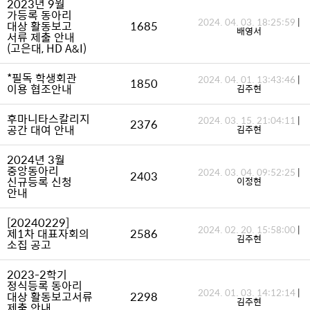
2023년 9월
가등록 동아리
2024. 04. 03. 18:25:59
|
대상 활동보고
1685
배영서
서류 제출 안내
(고은대, HD A&I)
*필독 학생회관
2024. 04. 01. 13:43:46
|
1850
이용 협조안내
김주현
후마니타스칼리지
2024. 03. 15. 21:04:11
|
2376
공간 대여 안내
김주현
2024년 3월
중앙동아리
2024. 03. 04. 09:52:25
|
2403
신규등록 신청
이정현
안내
[20240229]
2024. 02. 20. 15:58:00
|
제1차 대표자회의
2586
김주현
소집 공고
2023-2학기
정식등록 동아리
2024. 01. 03. 14:12:14
|
대상 활동보고서류
2298
김주현
제출 안내