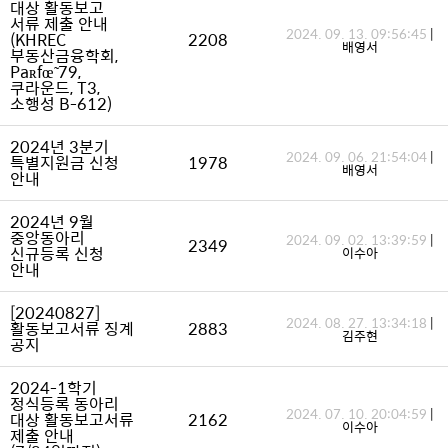
대상 활동보고
서류 제출 안내
2024. 09. 13. 09:56:45
|
(KHREC
2208
배영서
부동산금융학회,
Paʀfœ̃ 79,
쿠라운드, T3,
소행성 B-612)
2024년 3분기
2024. 09. 06. 21:54:04
|
특별지원금 신청
1978
배영서
안내
2024년 9월
중앙동아리
2024. 09. 02. 13:39:59
|
2349
신규등록 신청
이수아
안내
[20240827]
2024. 08. 27. 13:34:18
|
활동보고서류 징계
2883
김주현
공지
2024-1학기
정식등록 동아리
2024. 07. 10. 20:04:59
|
대상 활동보고서류
2162
이수아
제출 안내