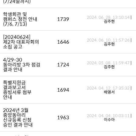
(7/24일까지)
학생회관 및
2024. 06. 28. 13:10:14
|
캠퍼스 정전 안내
1739
김주현
(7/6, 7/13)
[20240624]
2024. 06. 10. 11:57:26
|
제2차 대표자회의
1646
김주현
소집 공고
4/29-30
2024. 05. 08. 11:59:47
|
동아리방 3차 점검
1724
김주현
결과 안내
특별지원금
결과보고서
2024. 04. 12. 17:35:32
|
1694
증빙서류 첨부
배영서
안내
2024년 3월
중앙동아리
2024. 04. 04. 10:03:11
|
1963
신규등록 신청
이수아
승인 결과 안내