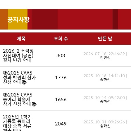
공지사항
제목
조회 수
만든 날
2026-2 소극장
2026. 07. 18. 22:46:39
|
사전대여 (공연)
303
김민성
절차 변경 안내
📚2025 CAAS
2025. 10. 16. 14:11:10
|
성과 박람회 참가
1776
송하선
신청 안내📚
📚2025 CAAS
2025. 10. 14. 09:42:00
|
동아리 학술제
1656
송하선
참가 신청 안내📚
2025년 1학기
가등록 동아리
2025. 10. 01. 09:26:26
|
2049
대상 승격 서류
송하선
제출 안내