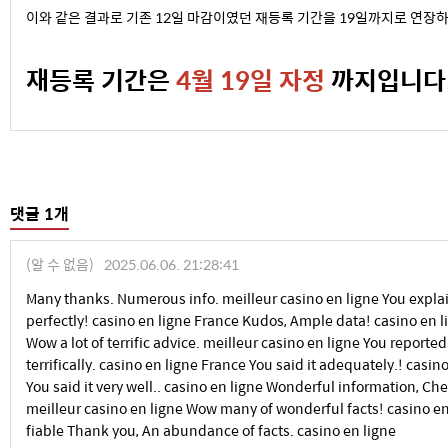
이와 같은 결과로 기존 12일 마감이였던 재등록 기간을 19일까지로 연장
재등록 기간은
4월 19일 자정
까지입니다
댓글 1개
(알 수 없음)
2025.06.06. 21:28:41
Many thanks. Numerous info. meilleur casino en ligne You expla
perfectly! casino en ligne France Kudos, Ample data! casino en l
Wow a lot of terrific advice. meilleur casino en ligne You reported
terrifically. casino en ligne France You said it adequately.! casin
You said it very well.. casino en ligne Wonderful information, Che
meilleur casino en ligne Wow many of wonderful facts! casino en
fiable Thank you, An abundance of facts. casino en ligne