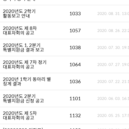
2020년도 2학기
1033
2020. 08. 31. 13:
활동보고 안내
2020년도 제 8차
1057
2020. 08. 26. 22:
대표자회의 공고
2020년도 1, 2분기
1038
2020. 07. 30. 19:
특별지원금 결과 보고
2020년도 제 7차 정기
1064
2020. 07. 27. 19:
대표자회의 공고
2020년 1학기 동아리 별
1036
2020. 07. 22. 21:
징계 결과
2020년도 2분기
1101
2020. 06. 03. 16:
특별지원금 신청 공고
2020년도 제 5차
1132
2020. 05. 25. 17:
대표자회의 공고